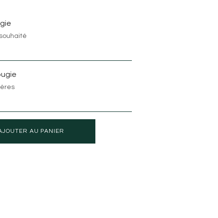
ugie
 souhaité
ougie
ères
AJOUTER AU PANIER