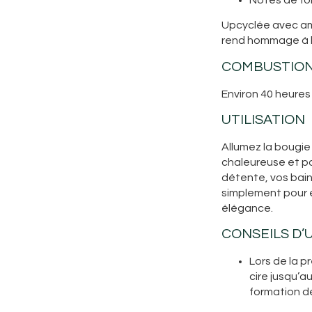
Upcyclée avec am
rend hommage à l’
COMBUSTIO
Environ 40 heures
UTILISATION
Allumez la bougi
chaleureuse et p
détente, vos bain
simplement pour
élégance.
CONSEILS D’
Lors de la pr
cire jusqu’a
formation de