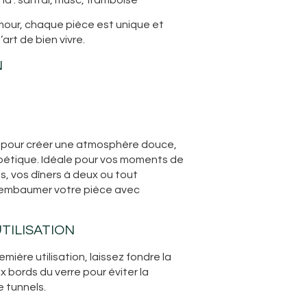
our, chaque pièce est unique et
art de bien vivre.
N
e pour créer une atmosphère douce,
oétique. Idéale pour vos moments de
s, vos dîners à deux ou tout
 embaumer votre pièce avec
UTILISATION
emière utilisation, laissez fondre la
ux bords du verre pour éviter la
 tunnels.