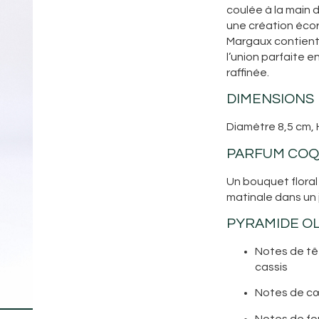
coulée à la main 
une création éco
Margaux contient
l’union parfaite e
raffinée.
DIMENSIONS
Diamètre 8,5 cm,
PARFUM COQ
Un bouquet floral
matinale dans un j
PYRAMIDE O
Notes de têt
cassis
Notes de cœu
Notes de fon