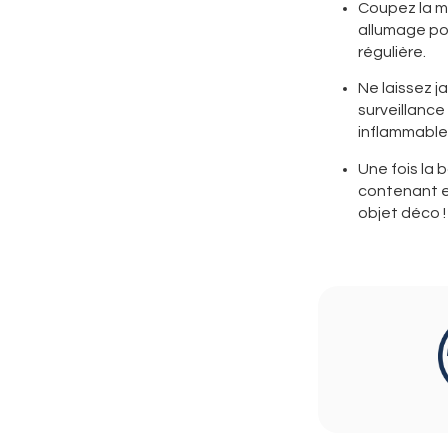
Coupez la m
allumage po
régulière.
Ne laissez 
surveillance
inflammable
Une fois la b
contenant e
objet déco !