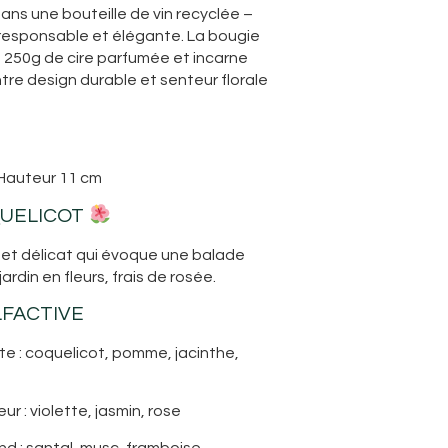
dans une bouteille de vin recyclée –
responsable et élégante. La bougie
 250g de cire parfumée et incarne
ntre design durable et senteur florale
 Hauteur 11 cm
UELICOT
 et délicat qui évoque une balade
ardin en fleurs, frais de rosée.
LFACTIVE
e : coquelicot, pomme, jacinthe,
r : violette, jasmin, rose
d : santal, musc, framboise